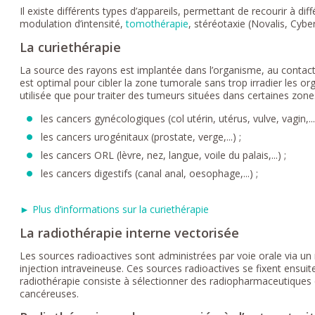
Il existe différents types d’appareils, permettant de recourir à di
modulation d’intensité,
tomothérapie
, stéréotaxie (Novalis, Cybe
La curiethérapie
La source des rayons est implantée dans l’organisme, au contact
est optimal pour cibler la zone tumorale sans trop irradier les or
utilisée que pour traiter des tumeurs situées dans certaines zone
les cancers gynécologiques (col utérin, utérus, vulve, vagin,...
les cancers urogénitaux (prostate, verge,...) ;
les cancers ORL (lèvre, nez, langue, voile du palais,...) ;
les cancers digestifs (canal anal, oesophage,...) ;
► Plus d’informations sur la curiethérapie
La radiothérapie interne vectorisée
Les sources radioactives sont administrées par voie orale via u
injection intraveineuse. Ces sources radioactives se fixent ensuite
radiothérapie consiste à sélectionner des radiopharmaceutiques qui
cancéreuses.