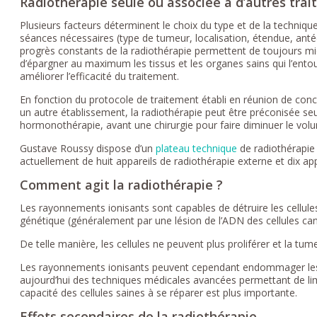
Radiothérapie seule ou associée à d’autres tra
Plusieurs facteurs déterminent le choix du type et de la techniqu
séances nécessaires (type de tumeur, localisation, étendue, ant
progrès constants de la radiothérapie permettent de toujours mie
d’épargner au maximum les tissus et les organes sains qui l’ent
améliorer l’efficacité du traitement.
En fonction du protocole de traitement établi en réunion de conc
un autre établissement, la radiothérapie peut être préconisée se
hormonothérapie, avant une chirurgie pour faire diminuer le volu
Gustave Roussy dispose d’un
plateau technique
de radiothérapie
actuellement de huit appareils de radiothérapie externe et dix app
Comment agit la radiothérapie ?
Les rayonnements ionisants sont capables de détruire les cellu
génétique (généralement par une lésion de l’ADN des cellules ca
De telle manière, les cellules ne peuvent plus proliférer et la tume
Les rayonnements ionisants peuvent cependant endommager les ti
aujourd’hui des techniques médicales avancées permettant de lim
capacité des cellules saines à se réparer est plus importante.
Effets secondaires de la radiothérapie