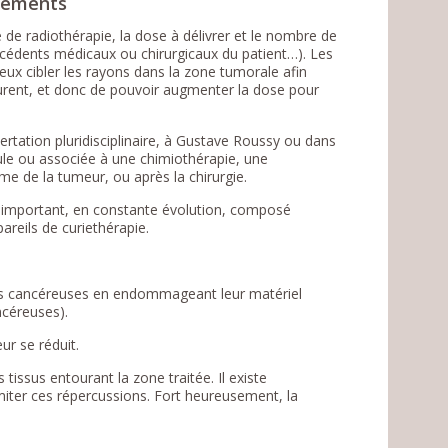
itements
e de radiothérapie, la dose à délivrer et le nombre de
écédents médicaux ou chirurgicaux du patient…). Les
ux cibler les rayons dans la zone tumorale afin
ourent, et donc de pouvoir augmenter la dose pour
ertation pluridisciplinaire, à Gustave Roussy ou dans
ule ou associée à une chimiothérapie, une
me de la tumeur, ou après la chirurgie.
 important, en constante évolution, composé
areils de curiethérapie.
les cancéreuses en endommageant leur matériel
ncéreuses).
ur se réduit.
ssus entourant la zone traitée. Il existe
iter ces répercussions. Fort heureusement, la