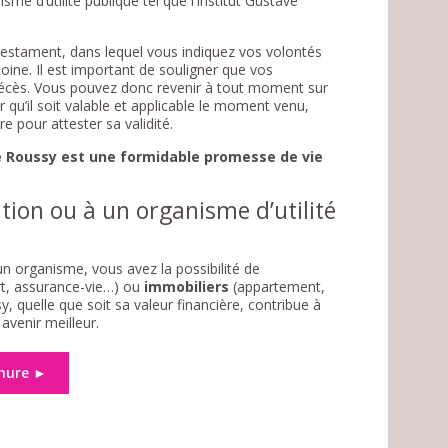
sme d’utilité publique tel que l’Institut Gustave
 testament, dans lequel vous indiquez vos volontés
moine. Il est important de souligner que vos
décès. Vous pouvez donc revenir à tout moment sur
qu’il soit valable et applicable le moment venu,
 pour attester sa validité.
ve Roussy est une formidable promesse de vie
ation ou à un organisme d’utilité
un organisme, vous avez la possibilité de
rt, assurance-vie…) ou
immobiliers
(appartement,
, quelle que soit sa valeur financière, contribue à
 avenir meilleur.
hure ►