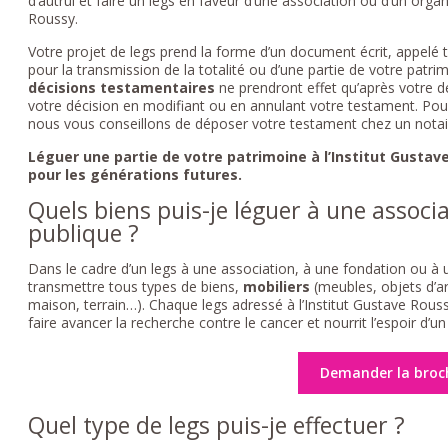
d’autrui et faire un legs en faveur d’une association ou d’un organi
Roussy.
Votre projet de legs prend la forme d’un document écrit, appelé
pour la transmission de la totalité ou d’une partie de votre patri
décisions testamentaires
ne prendront effet qu’après votre 
votre décision en modifiant ou en annulant votre testament. Pour 
nous vous conseillons de déposer votre testament chez un notaire
Léguer une partie de votre patrimoine à l’Institut Gusta
pour les générations futures.
Quels biens puis-je léguer à une associ
publique ?
Dans le cadre d’un legs à une association, à une fondation ou à 
transmettre tous types de biens,
mobiliers
(meubles, objets d’a
maison, terrain…). Chaque legs adressé à l’Institut Gustave Roussy
faire avancer la recherche contre le cancer et nourrit l’espoir d’un
Demander la broc
Quel type de legs puis-je effectuer ?