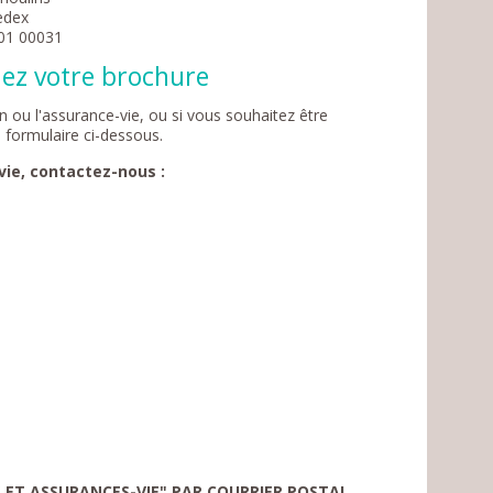
Cedex
101 00031
dez votre brochure
n ou l'assurance-vie, ou si vous souhaitez être
 formulaire ci-dessous.
vie, contactez-nous :
S ET ASSURANCES-VIE" PAR COURRIER POSTAL