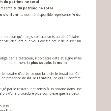
e ⅓
du patrimoine total
eprésente
¼ du patrimoine total
e d’enfant
, la quotité disponible représente
¼ du
 non pour qu’un legs soit transmis au bénéficiaire
e vie, dès lors que vous avez à cœur de laisser un
gé par le testateur, il doit être daté et signé mais
forme de testament la
plus souple
, la
moins
le notaire d’après ce que lui dicte le testateur. Ce
e
en présence de
deux témoins
, ce qui lui confère
igé par le testateur et remis à un notaire dans une
utefois d’une procédure plus complexe que les deux
Roussy
moulins