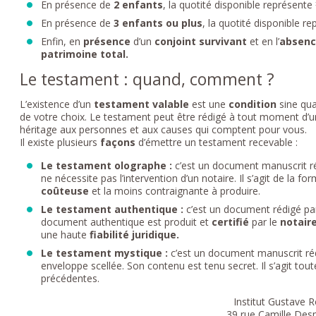
En présence de
2 enfants
, la quotité disponible représent
En présence de
3 enfants ou plus
, la quotité disponible r
Enfin, en
présence
d’un
conjoint survivant
et en l’
absenc
patrimoine total.
Le testament : quand, comment ?
L’existence d’un
testament valable
est une
condition
sine qua
de votre choix. Le testament peut être rédigé à tout moment d’un
héritage aux personnes et aux causes qui comptent pour vous.
Il existe plusieurs
façons
d’émettre un testament recevable :
Le testament olographe :
c’est un document manuscrit rédi
ne nécessite pas l’intervention d’un notaire. Il s’agit de la 
coûteuse
et la moins contraignante à produire.
Le testament authentique :
c’est un document rédigé par 
document authentique est produit et
certifié
par le
notair
une haute
fiabilité juridique.
Le testament mystique :
c’est un document manuscrit réd
enveloppe scellée. Son contenu est tenu secret. Il s’agit to
précédentes.
Institut Gustave 
39 rue Camille Des