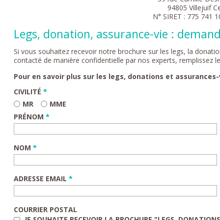
94805 Villejuif 
N° SIRET : 775 741 
Legs, donation, assurance-vie : deman
Si vous souhaitez recevoir notre brochure sur les legs, la donatio
contacté de manière confidentielle par nos experts, remplissez le
Pour en savoir plus sur les legs, donations et assurances-
CIVILITÉ
*
MR
MME
PRÉNOM
*
NOM
*
ADRESSE EMAIL
*
COURRIER POSTAL
JE SOUHAITE RECEVOIR LA BROCHURE "LEGS, DONATION