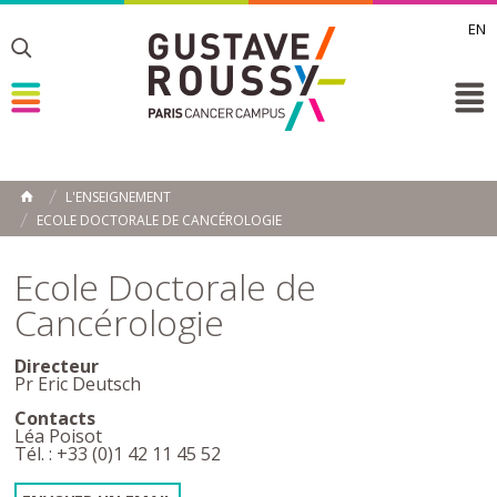
EN
Toggle
Toggle
Toggle
L'ENSEIGNEMENT
ACCUEIL
ECOLE DOCTORALE DE CANCÉROLOGIE
Toggle
Ecole Doctorale de
Cancérologie
Directeur
Pr Eric
Deutsch
Contacts
Léa Poisot
Tél. : +33 (0)1 42 11 45 52