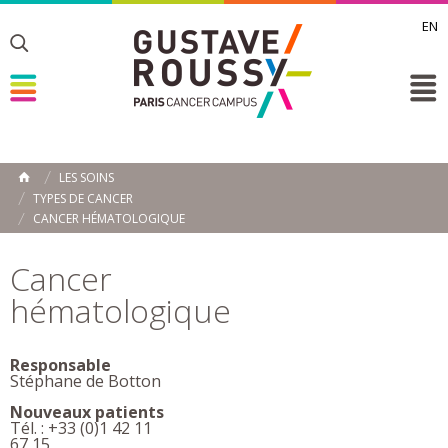
EN
Toggle
Toggle
Toggle
LES SOINS
ACCUEIL
TYPES DE CANCER
Toggle
CANCER HÉMATOLOGIQUE
Cancer
hématologique
Responsable
Stéphane de Botton
Nouveaux patients
Tél. : +33 (0)1 42 11
67 15