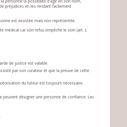
la personne la possibilité d'agir en son nom,
 de préjudices en les rendant facilement
rsonne est assistée mais non représentée.
e médical car son refus empêche le soin (art. L
de de justice est valable.
 assisté par son curateur et que la preuve de cette
autorisation du tuteur est toujours nécessaire.
le peuvent désigner une personne de confiance. Les
.