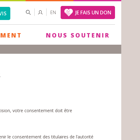
FORMULAIRE
RECHERCHER
JE FAIS UN DON
EN
VIS
DE
RECHERCHE
EMENT
NOUS SOUTENIR
s
écision, votre consentement doit être
nir le consentement des titulaires de l’autorité