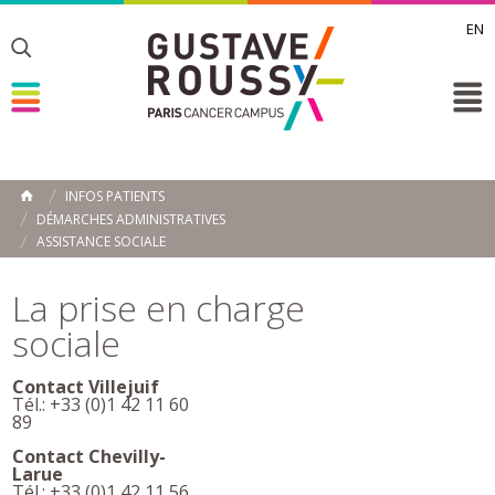
EN
Toggle
Toggle
Toggle
INFOS PATIENTS
ACCUEIL
DÉMARCHES ADMINISTRATIVES
Toggle
ASSISTANCE SOCIALE
La prise en charge
sociale
Contact Villejuif
Tél.: +33 (0)1 42 11 60
89
Contact Chevilly-
Larue
Tél.: +33 (0)1 42 11 56