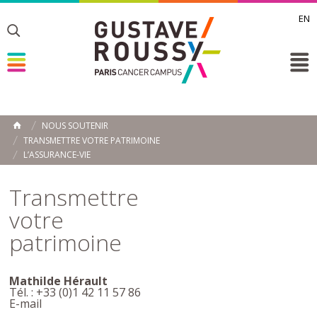
EN
Toggle
Toggle
Toggle
NOUS SOUTENIR
ACCUEIL
TRANSMETTRE VOTRE PATRIMOINE
Toggle
L’ASSURANCE-VIE
Transmettre
votre
patrimoine
Mathilde Hérault
Tél. : +33 (0)1 42 11 57 86
E-mail