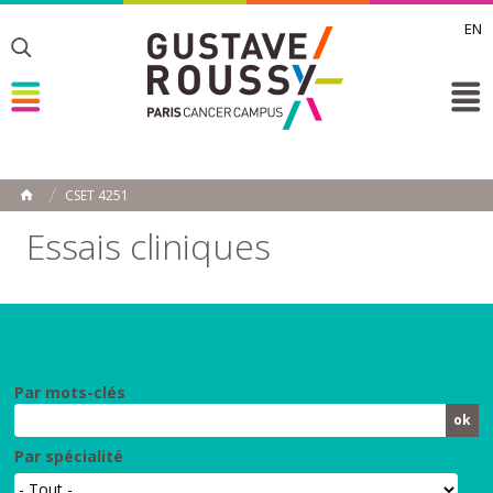
EN
Toggle
Toggle
Toggle
CSET 4251
ACCUEIL
Toggle
Essais cliniques
Rechercher un essai clinique
Par mots-clés
Par spécialité