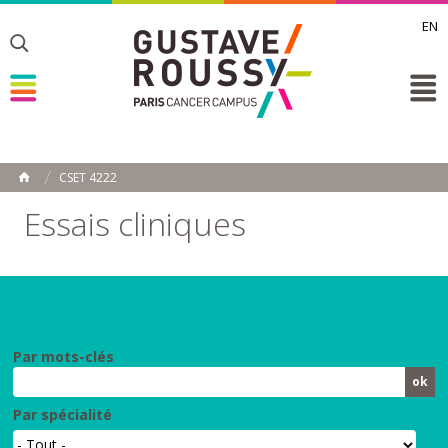
EN
Toggle
Toggle
Toggle
CSET 4222
ACCUEIL
Toggle
Essais cliniques
Rechercher un essai clinique
Par mots-clés
Par spécialité