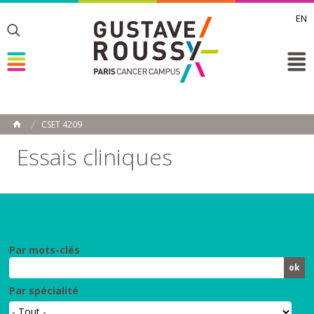
EN
Toggle
Toggle
Toggle
CSET 4209
ACCUEIL
Toggle
Essais cliniques
Rechercher un essai clinique
Par mots-clés
Par spécialité