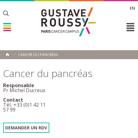
EN
Toggle
Toggle
Toggle
CANCER DU PANCRÉAS
ACCUEIL
Toggle
Cancer du pancréas
Responsable
Pr Michel Ducreux
Contact
Tél.: +33 (0)1 42 11
57 99
DEMANDER UN RDV