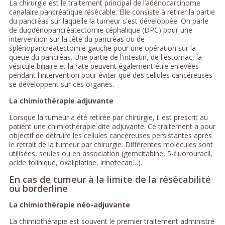
La chirurgie est le traitement principal de l’adénocarcinome
canalaire pancréatique résécable. Elle consiste à retirer la partie
du pancréas sur laquelle la tumeur s'est développée. On parle
de duodénopancréatectomie céphalique (DPC) pour une
intervention sur la tête du pancréas ou de
splénopancréatectomie gauche pour une opération sur la
queue du pancréas. Une partie de l'intestin, de l'estomac, la
vésicule biliaire et la rate peuvent également être enlevées
pendant l'intervention pour éviter que des cellules cancéreuses
se développent sur ces organes.
La chimiothérapie adjuvante
Lorsque la tumeur a été retirée par chirurgie, il est prescrit au
patient une chimiothérapie dite adjuvante. Ce traitement a pour
objectif de détruire les cellules cancéreuses persistantes après
le retrait de la tumeur par chirurgie. Différentes molécules sont
utilisées, seules ou en association (gemcitabine, 5-fluorouracil,
acide folinique, oxaliplatine, irinotecan…).
En cas de tumeur à la limite de la résécabilité
ou borderline
La chimiothérapie néo-adjuvante
La chimiothérapie est souvent le premier traitement administré